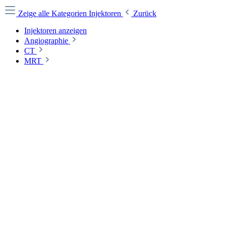
Zeige alle Kategorien
Injektoren
Zurück
Injektoren anzeigen
Angiographie
CT
MRT