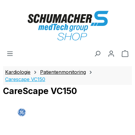
Zum Hauptinhalt springen
Wa
Kardiologie
Patientenmonitoring
Carescape VC150
CareScape VC150