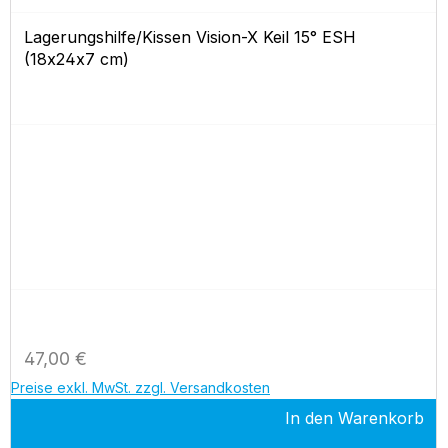
Lagerungshilfe/Kissen Vision-X Keil 15° ESH
(18x24x7 cm)
Regulärer Preis:
47,00 €
Preise exkl. MwSt. zzgl. Versandkosten
In den Warenkorb