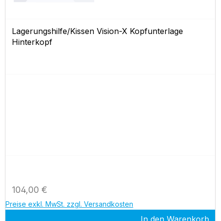
Lagerungshilfe/Kissen Vision-X Kopfunterlage
Hinterkopf
Regulärer Preis:
104,00 €
Preise exkl. MwSt. zzgl. Versandkosten
In den Warenkorb