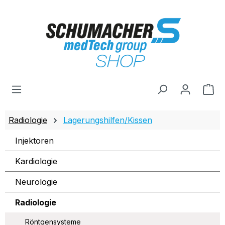
Zum Hauptinhalt springen
Wa
Radiologie
Lagerungshilfen/Kissen
Injektoren
Kardiologie
Neurologie
Radiologie
Röntgensysteme