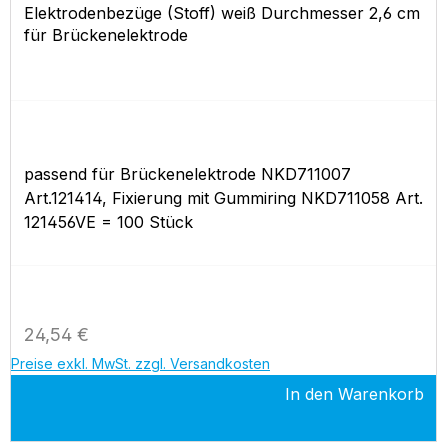
Elektrodenbezüge (Stoff) weiß Durchmesser 2,6 cm
für Brückenelektrode
passend für Brückenelektrode NKD711007
Art.121414, Fixierung mit Gummiring NKD711058 Art.
121456VE = 100 Stück
Regulärer Preis:
24,54 €
Preise exkl. MwSt. zzgl. Versandkosten
In den Warenkorb