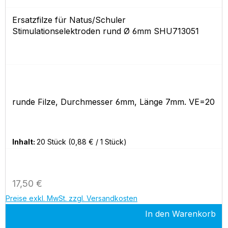
Ersatzfilze für Natus/Schuler
Stimulationselektroden rund Ø 6mm SHU713051
runde Filze, Durchmesser 6mm, Länge 7mm. VE=20
Inhalt:
20 Stück
(0,88 € / 1 Stück)
Regulärer Preis:
17,50 €
Preise exkl. MwSt. zzgl. Versandkosten
In den Warenkorb