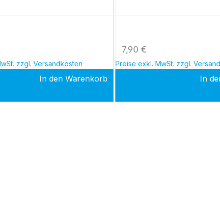
ür Neuropack 2 und 4
5100G) und Neuropack II 
(MEB5200G)
 Preis:
Regulärer Preis:
7,90 €
MwSt. zzgl. Versandkosten
Preise exkl. MwSt. zzgl. Versan
In den Warenkorb
In d