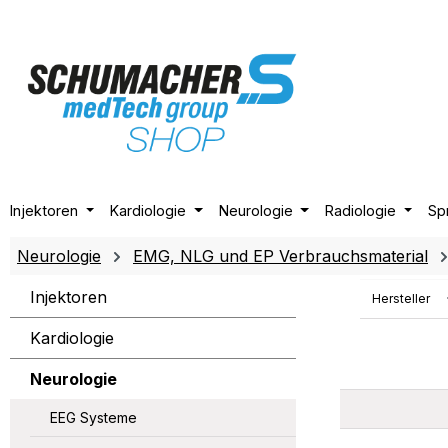
m Hauptinhalt springen
Zur Suche springen
Zur Hauptnavigation springen
Injektoren
Kardiologie
Neurologie
Radiologie
Sp
Neurologie
EMG, NLG und EP Verbrauchsmaterial
Injektoren
Hersteller
Kardiologie
Neurologie
EEG Systeme