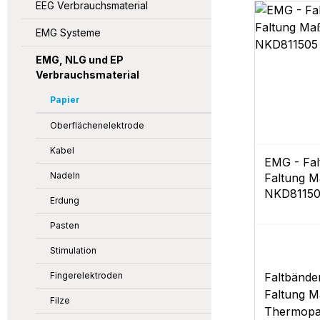
EEG Verbrauchsmaterial
EMG Systeme
EMG, NLG und EP
Verbrauchsmaterial
Papier
Oberflächenelektrode
Kabel
EMG - Fal
Nadeln
Faltung M
NKD8115
Erdung
Pasten
Stimulation
Fingerelektroden
Faltbände
Faltung M
Filze
Thermopap