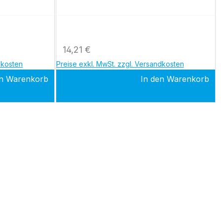
plus
MDP,Siemens Sonoline Adara LC,
SonolineG20.
Regulärer Preis:
14,21 €
dkosten
Preise exkl. MwSt. zzgl. Versandkosten
en Warenkorb
In den Warenkorb