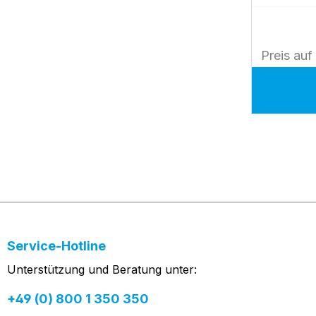
Elektrode
ohne Arm 
Stimulato
Preis auf
QEMG, NL
Polaris.o
Elektroden
Electrode
Service-Hotline
Unterstützung und Beratung unter:
+49 (0) 800 1 350 350