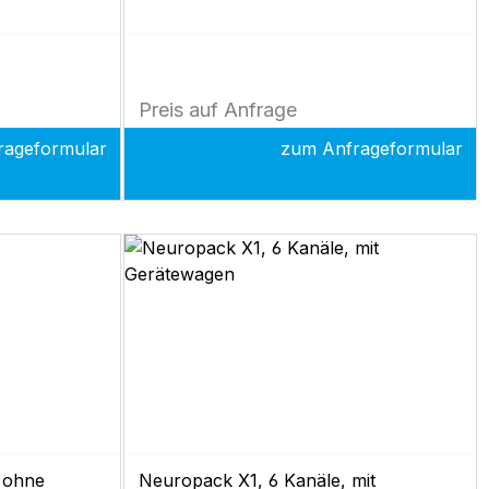
 Software
für EMG. NLG und SEP-Messungen1 x
essungen1 x
Polaris.one
DatenbanksoftwareElektroden und
oden und
Zubehör
Preis auf Anfrage
rageformular
zum Anfrageformular
 ohne
Neuropack X1, 6 Kanäle, mit