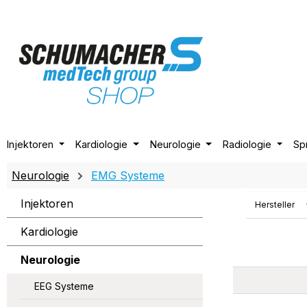
m Hauptinhalt springen
Zur Suche springen
Zur Hauptnavigation springen
Injektoren
Kardiologie
Neurologie
Radiologie
Sp
Neurologie
EMG Systeme
Injektoren
Hersteller
Kardiologie
Neurologie
EEG Systeme