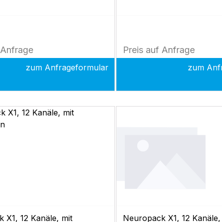
für Elektrodeneingangsbox1
Elektrodeneingangsbox1 x
e für EMG. NLG und SEP-
für EMG. NLG und SEP-M
1 x Polaris.one
Polaris.one
softwareElektroden und
DatenbanksoftwareElektr
 Anfrage
Preis auf Anfrage
Zubehör
zum Anfrageformular
zum Anf
 X1, 12 Kanäle, mit
Neuropack X1, 12 Kanäle,