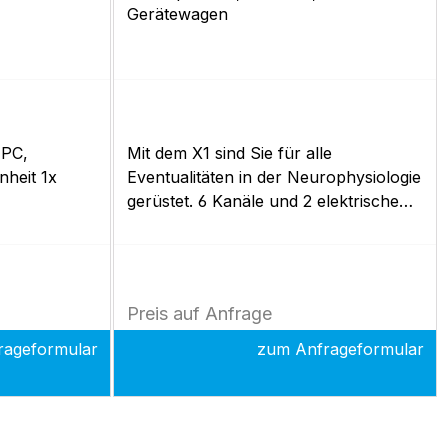
Gerätewagen
 PC,
Mit dem X1 sind Sie für alle
nheit 1x
Eventualitäten in der Neurophysiologie
gerüstet. 6 Kanäle und 2 elektrische
 Kanal
Stimulatoren lassen keine Wünsche im
B-212B),
Klinikalltag offen. Innovative
rischer
Entwicklungen wie das mobile
ür EMG,
Bedienpanel oder eine spezielle
Preis auf Anfrage
sungen 1x
Technik zur Reduzierung von
tware
Störungen und Artefakten
rageformular
zum Anfrageformular
nkl. Active
gewährleisten auch unter schwierigen
)
Bedingungen optimale
Untersuchungsergebnisse und
machen den X1 damit zum perfekten