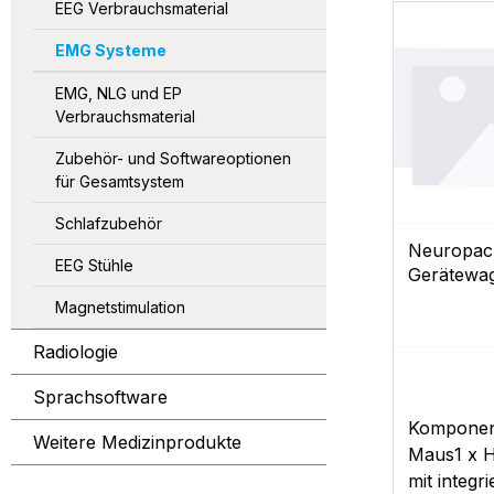
EEG Verbrauchsmaterial
EMG Systeme
EMG, NLG und EP
Verbrauchsmaterial
Zubehör- und Softwareoptionen
für Gesamtsystem
Schlafzubehör
Neuropack
EEG Stühle
Gerätewa
Magnetstimulation
Radiologie
Sprachsoftware
Komponent
Weitere Medizinprodukte
Maus1 x H
mit integr