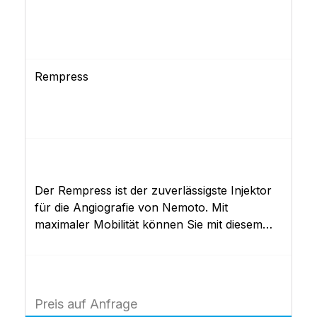
Rempress
Der Rempress ist der zuverlässigste Injektor
für die Angiografie von Nemoto. Mit
maximaler Mobilität können Sie mit diesem
Gerät nichts falsch machen! Monitor und
Injektor sind für optimale Mobilität zusammen
zu einem Endgerät verbaut. Der Injektoren
Kopf ist für unterschiedliche Betten zusätzlich
Preis auf Anfrage
höhenverstellbar. Weiche Gummitasten