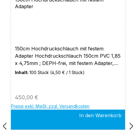
Adapter
150cm Hochdruckschlauch mit festem
Adapter Hochdruckschlauch 150cm PVC 1,85
x 4,75mm ; DEPH-frei, mit festem Adapter,
1200 psi, Verbrauchsmaterial von MHMedical
Inhalt:
100 Stück
(4,50 € / 1 Stück)
Tec
Regulärer Preis:
450,00 €
Preise exkl. MwSt. zzgl. Versandkosten
In den Warenkorb