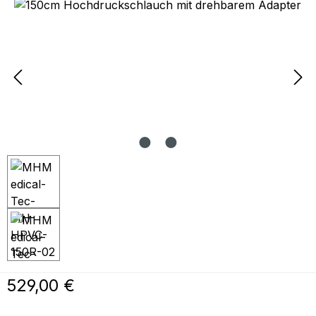
Bildergalerie überspringen
Regulärer Preis:
529,00 €