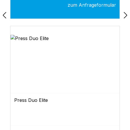
sorgen für haptischen Komfort sowie einer
zum Anfrageformular
positiven Tastenbestätigung. Injektionsstatus
und Restvolumen werden jederzeit überprüft
und angezeigt.
Press Duo Elite