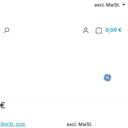
excl. MwSt.
0,00 €
Wa
reis:
 €
 MwSt. zzgl.
excl. MwSt.