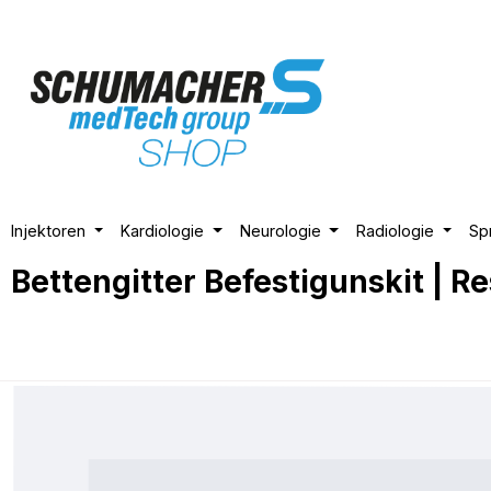
m Hauptinhalt springen
Zur Suche springen
Zur Hauptnavigation springen
Injektoren
Kardiologie
Neurologie
Radiologie
Sp
Bettengitter Befestigunskit | 
Bildergalerie überspringen