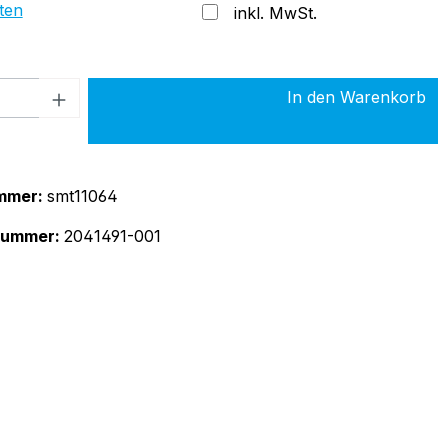
ten
inkl. MwSt.
 Anzahl: Gib den gewünschten Wert ein 
In den Warenkorb
mmer:
smt11064
rnummer:
2041491-001