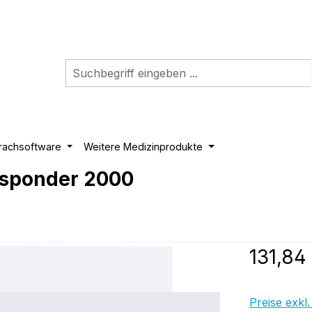
rachsoftware
Weitere Medizinprodukte
Responder 2000
Regulärer P
131,84
Preise exkl.