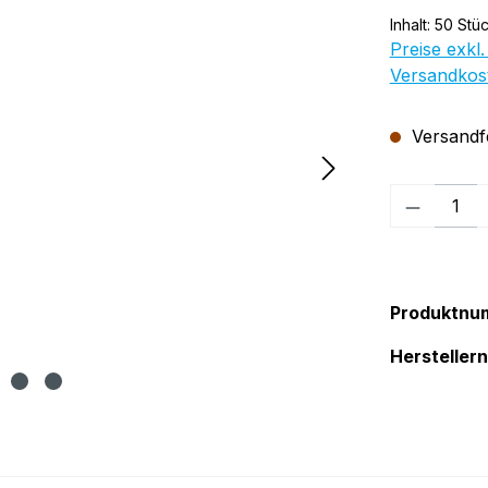
Inhalt:
50 Stü
Preise exkl.
Versandkos
Versandfer
Produkt
Produktnu
Herstelle