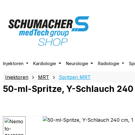
m Hauptinhalt springen
Zur Suche springen
Zur Hauptnavigation springen
Injektoren
Kardiologie
Neurologie
Radiologie
Sp
Injektoren
MRT
Spritzen MRT
50-ml-Spritze, Y-Schlauch 240
Bildergalerie überspringen