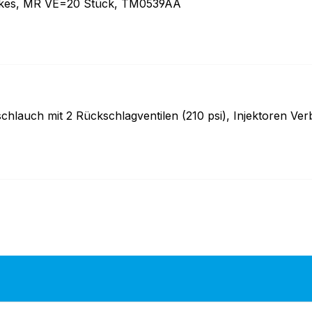
ikes, MR VE=20 Stück, TM0539AA
schlauch mit 2 Rückschlagventilen (210 psi), Injektoren V