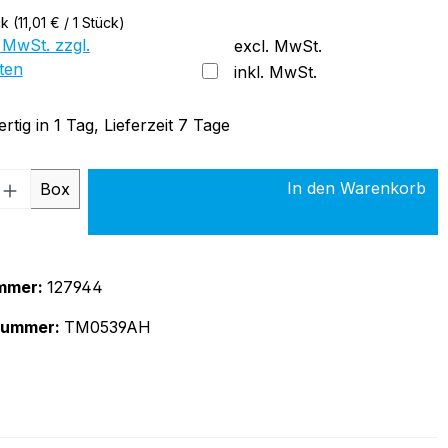
ck
(11,01 € / 1 Stück)
 MwSt. zzgl.
excl. MwSt.
ten
inkl. MwSt.
tig in 1 Tag, Lieferzeit 7 Tage
 Anzahl: Gib den gewünschten Wert ein 
In den Warenkorb
Box
mmer:
127944
rnummer:
TM0539AH