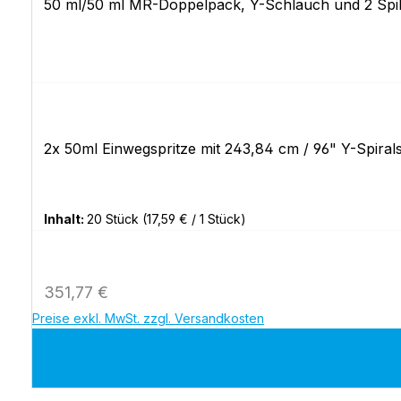
50 ml/50 ml MR-Doppelpack, Y-Schlauch und 2 Sp
2x 50ml Einwegspritze mit 243,84 cm / 96" Y-Spiral
Inhalt:
20 Stück
(17,59 € / 1 Stück)
Regulärer Preis:
351,77 €
Preise exkl. MwSt. zzgl. Versandkosten