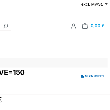
excl. MwSt.
0,00 €
Wa
 VE=150
reis:
€