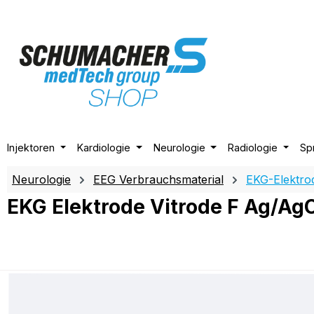
m Hauptinhalt springen
Zur Suche springen
Zur Hauptnavigation springen
Injektoren
Kardiologie
Neurologie
Radiologie
Sp
Neurologie
EEG Verbrauchsmaterial
EKG-Elektro
EKG Elektrode Vitrode F Ag/Ag
Bildergalerie überspringen