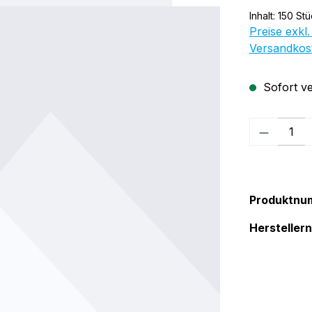
Inhalt:
150 St
Preise exkl.
Versandkos
Sofort ve
Produkt
Produktnu
Herstelle