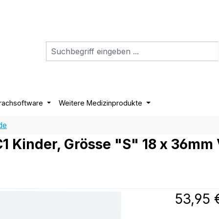
rachsoftware
Weitere Medizinprodukte
de
C1 Kinder, Grösse "S" 18 x 36mm
Regulärer P
53,95 