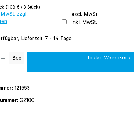
ück
(1,08 € / 3 Stück)
 MwSt. zzgl.
excl. MwSt.
ten
inkl. MwSt.
rfügbar, Lieferzeit: 7 - 14 Tage
 Anzahl: Gib den gewünschten Wert ein 
In den Warenkorb
Box
mmer:
121553
rnummer:
G210C