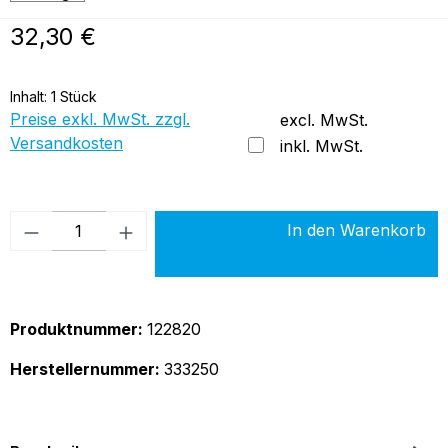
Regulärer Preis:
32,30 €
Inhalt:
1 Stück
Preise exkl. MwSt. zzgl.
excl. MwSt.
Versandkosten
inkl. MwSt.
Produkt Anzahl: Gib den gewünschten Wer
In den Warenkorb
Produktnummer:
122820
Herstellernummer:
333250