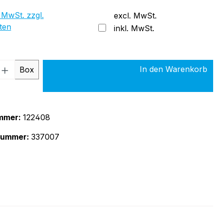
 MwSt. zzgl.
excl. MwSt.
ten
inkl. MwSt.
 Anzahl: Gib den gewünschten Wert ein 
In den Warenkorb
Box
mmer:
122408
rnummer:
337007