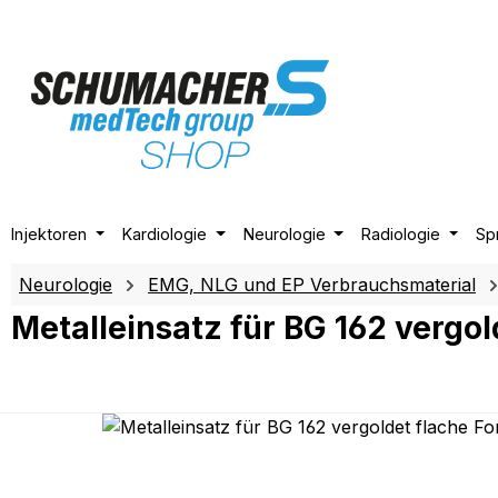
m Hauptinhalt springen
Zur Suche springen
Zur Hauptnavigation springen
Injektoren
Kardiologie
Neurologie
Radiologie
Sp
Neurologie
EMG, NLG und EP Verbrauchsmaterial
Metalleinsatz für BG 162 verg
Bildergalerie überspringen