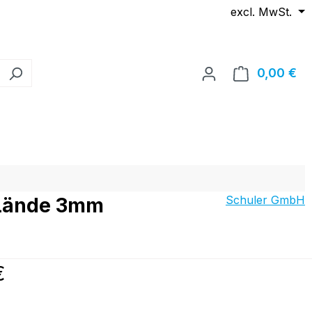
excl. MwSt.
0,00 €
Wa
Schuler GmbH
, Lände 3mm
reis:
€