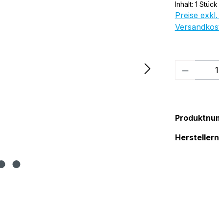
Inhalt:
1 Stück
Preise exkl.
Versandkos
Produkt
Produktnu
Herstelle