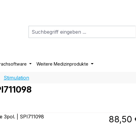
rachsoftware
Weitere Medizinprodukte
Stimulation
PI711098
Regulärer P
88,50 