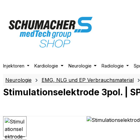
m Hauptinhalt springen
Zur Suche springen
Zur Hauptnavigation springen
Injektoren
Kardiologie
Neurologie
Radiologie
Sp
Neurologie
EMG, NLG und EP Verbrauchsmaterial
Stimulationselektrode 3pol. | S
Bildergalerie überspringen