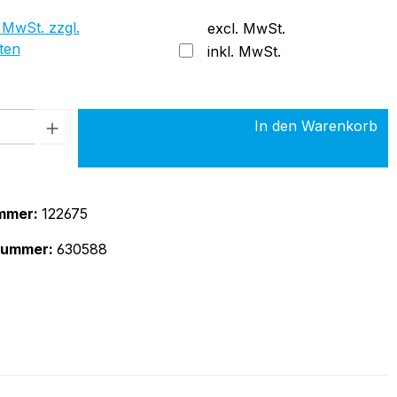
 MwSt. zzgl.
excl. MwSt.
ten
inkl. MwSt.
 Anzahl: Gib den gewünschten Wert ein 
In den Warenkorb
mmer:
122675
rnummer:
630588