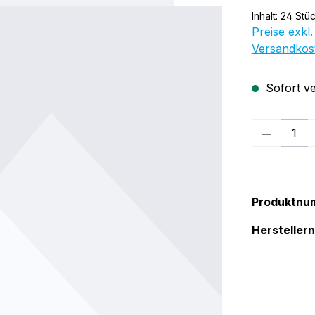
Inhalt:
24 Stü
Preise exkl.
Versandkos
Sofort ve
Produkt
Produktnu
Herstelle