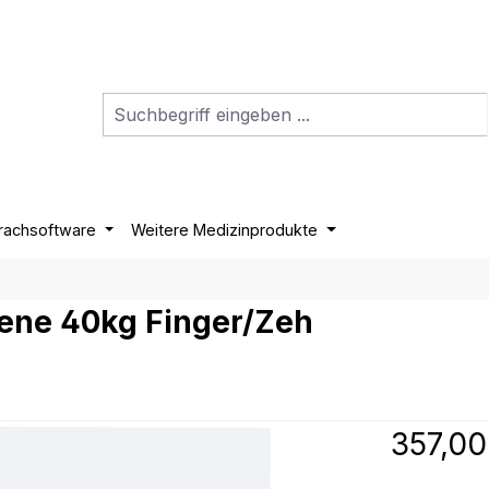
rachsoftware
Weitere Medizinprodukte
rene 40kg Finger/Zeh
Regulärer P
357,00