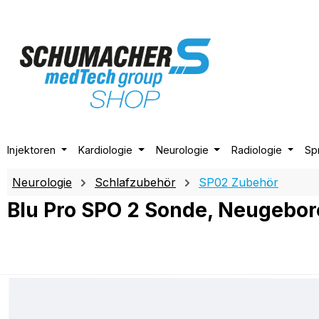
m Hauptinhalt springen
Zur Suche springen
Zur Hauptnavigation springen
Injektoren
Kardiologie
Neurologie
Radiologie
Sp
Neurologie
Schlafzubehör
SP02 Zubehör
Blu Pro SPO 2 Sonde, Neugebo
Bildergalerie überspringen