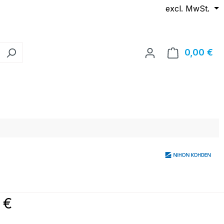
excl. MwSt.
0,00 €
Wa
reis:
 €