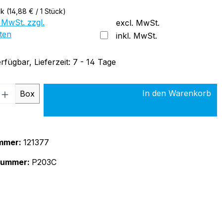
ck
(14,88 € / 1 Stück)
 MwSt. zzgl.
excl. MwSt.
ten
inkl. MwSt.
rfügbar, Lieferzeit: 7 - 14 Tage
 Anzahl: Gib den gewünschten Wert ein 
In den Warenkorb
Box
mmer:
121377
rnummer:
P203C