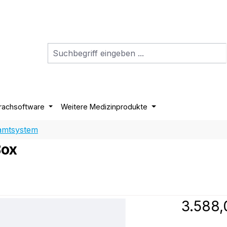
rachsoftware
Weitere Medizinprodukte
amtsystem
Box
Regulärer P
3.588,