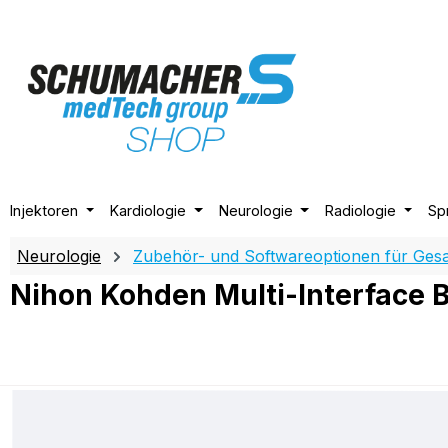
m Hauptinhalt springen
Zur Suche springen
Zur Hauptnavigation springen
Injektoren
Kardiologie
Neurologie
Radiologie
Sp
Neurologie
Zubehör- und Softwareoptionen für Ges
Nihon Kohden Multi-Interface 
Bildergalerie überspringen