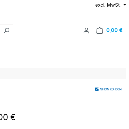
excl. MwSt.
0,00 €
Wa
reis:
00 €