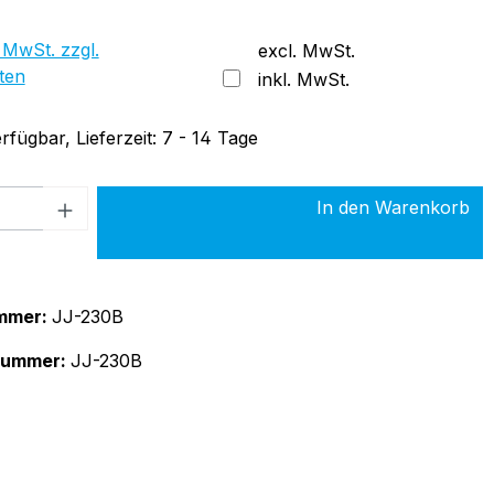
 MwSt. zzgl.
excl. MwSt.
ten
inkl. MwSt.
rfügbar, Lieferzeit: 7 - 14 Tage
 Anzahl: Gib den gewünschten Wert ein 
In den Warenkorb
mmer:
JJ-230B
rnummer:
JJ-230B