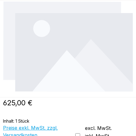
Bildergalerie überspringen
Regulärer Preis:
625,00 €
Inhalt:
1 Stück
Preise exkl. MwSt. zzgl.
excl. MwSt.
Versandkosten
inkl. MwSt.