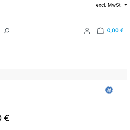
excl. MwSt.
0,00 €
Wa
reis:
0 €