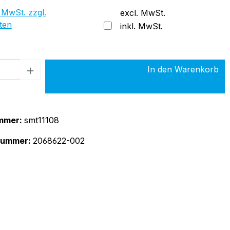
 MwSt. zzgl.
excl. MwSt.
ten
inkl. MwSt.
 Anzahl: Gib den gewünschten Wert ein 
In den Warenkorb
mmer:
smt11108
rnummer:
2068622-002