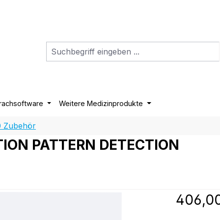
rachsoftware
Weitere Medizinprodukte
0 Zubehör
TION PATTERN DETECTION
Regulärer P
406,0