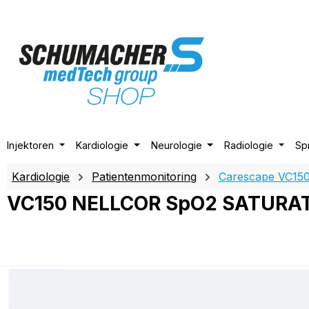
m Hauptinhalt springen
Zur Suche springen
Zur Hauptnavigation springen
Injektoren
Kardiologie
Neurologie
Radiologie
Sp
Kardiologie
Patientenmonitoring
Carescape VC15
VC150 NELLCOR SpO2 SATURA
Bildergalerie überspringen