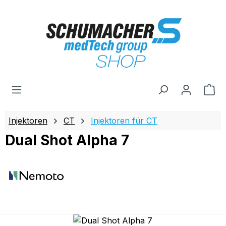
Zum Hauptinhalt springen
Wa
Injektoren
CT
Injektoren für CT
Dual Shot Alpha 7
Bildergalerie überspringen