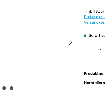
Inhalt:
1 Stück
Preise exkl.
Versandkos
Sofort ve
Produkt
Produktnu
Herstelle