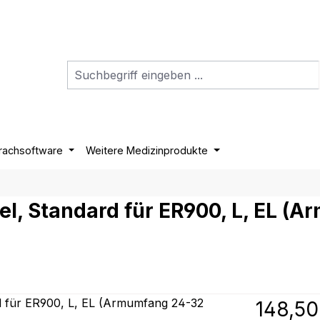
rachsoftware
Weitere Medizinprodukte
l, Standard für ER900, L, EL (
Regulärer P
148,50