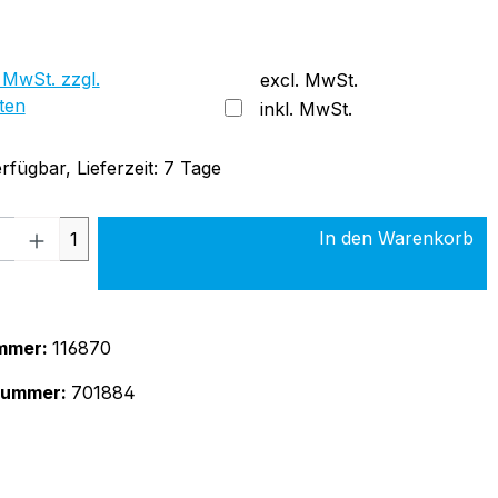
 MwSt. zzgl.
excl. MwSt.
ten
inkl. MwSt.
rfügbar, Lieferzeit: 7 Tage
 Anzahl: Gib den gewünschten Wert ein 
In den Warenkorb
1
mmer:
116870
rnummer:
701884