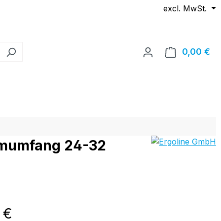
excl. MwSt.
0,00 €
Wa
Armumfang 24-32
reis:
 €