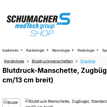
m Hauptinhalt springen
Zur Suche springen
Zur Hauptnavigation springen
Injektoren
Kardiologie
Neurologie
Radiologie
Sp
Kardiologie
Blutdruckmanschetten
Ergoline
Blutdruck-Manschette, Zugbüge
cm/13 cm breit)
Bildergalerie überspringen