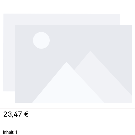
Bildergalerie überspringen
Regulärer Preis:
23,47 €
Inhalt:
1