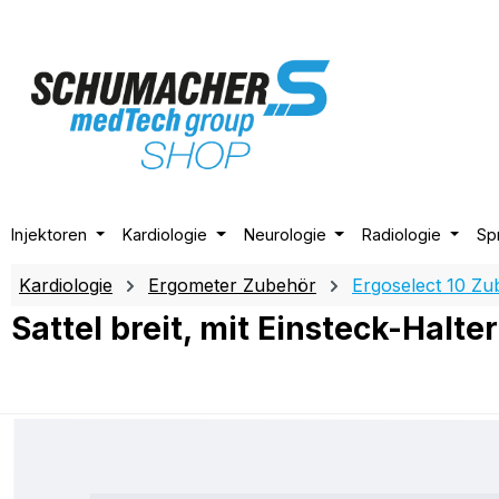
m Hauptinhalt springen
Zur Suche springen
Zur Hauptnavigation springen
Injektoren
Kardiologie
Neurologie
Radiologie
Sp
Kardiologie
Ergometer Zubehör
Ergoselect 10 Zu
Sattel breit, mit Einsteck-Halte
Bildergalerie überspringen