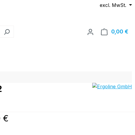
excl. MwSt.
0,00 €
Wa
2
reis:
 €