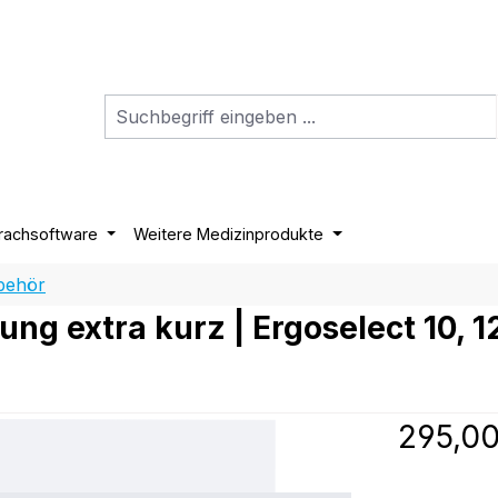
rachsoftware
Weitere Medizinprodukte
behör
rung extra kurz | Ergoselect 10, 1
Regulärer P
295,00