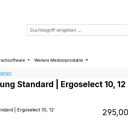
rachsoftware
Weitere Medizinprodukte
behör
rung Standard | Ergoselect 10, 12
Regulärer P
295,00