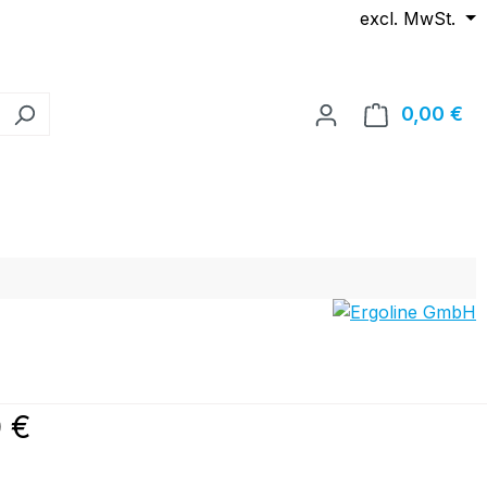
excl. MwSt.
0,00 €
Wa
reis:
 €