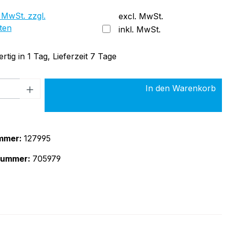
 MwSt. zzgl.
excl. MwSt.
ten
inkl. MwSt.
tig in 1 Tag, Lieferzeit 7 Tage
 Anzahl: Gib den gewünschten Wert ein 
In den Warenkorb
mmer:
127995
rnummer:
705979