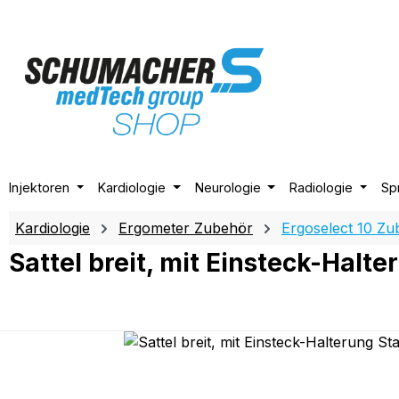
m Hauptinhalt springen
Zur Suche springen
Zur Hauptnavigation springen
Injektoren
Kardiologie
Neurologie
Radiologie
Sp
Kardiologie
Ergometer Zubehör
Ergoselect 10 Zu
Sattel breit, mit Einsteck-Halte
Bildergalerie überspringen