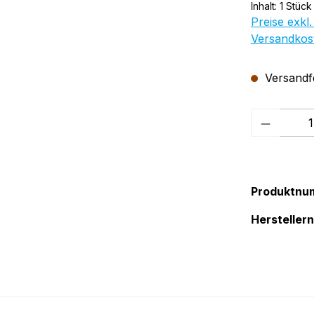
Inhalt:
1 Stück
Preise exkl.
Versandkos
Versandfer
Produkt
Produktnu
Herstelle