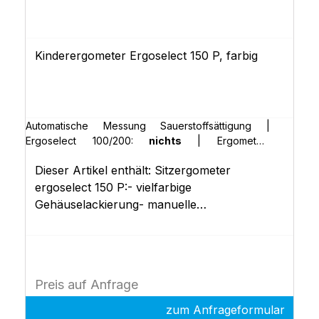
Kinderergometer Ergoselect 150 P, farbig
Automatische Messung Sauerstoffsättigung |
Ergoselect 100/200:
nichts
|
Ergometer-
Abdeckung in Sonderfarbe (RAL) | Ergoselect
Dieser Artikel enthält: Sitzergometer
100/200:
nichts
|
Erweiterte Bedieneinheit (Typ
"K") | Ergoselect 100/200:
nichts
|
POLAR-
ergoselect 150 P:- vielfarbige
Empfänger | Ergoselect II 100/150:
nichts
Gehäuselackierung- manuelle
Sattelhöhenverstellung- duale
Lenkerverstellung (Neigung und Höhe)-
Steuerkopf P mit 10 frei definierbaren
Ergometrieprogrammen- Spezial Lenkerbügel
Preis auf Anfrage
(lang), Kindersattel, verstellbare
Pedalkurbeln- EKG-Schnittstellen (RS-232,
zum Anfrageformular