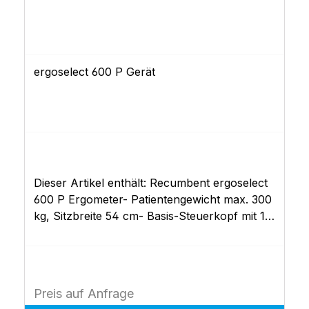
ergoselect 600 P Gerät
Dieser Artikel enthält: Recumbent ergoselect
600 P Ergometer- Patientengewicht max. 300
kg, Sitzbreite 54 cm- Basis-Steuerkopf mit 10
frei definierbaren Ergometrieprogrammen-
Sitzposition verschiebbar (für Körpergröße
von ca. 150 cm bis 210 cm)- EKG-
Schnittstellen (RS-232, USB)- Rückenlehne
Preis auf Anfrage
verstellbar- stabile mechanische Konstruktion