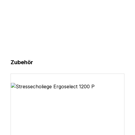
Produktgalerie überspringen
Zubehör