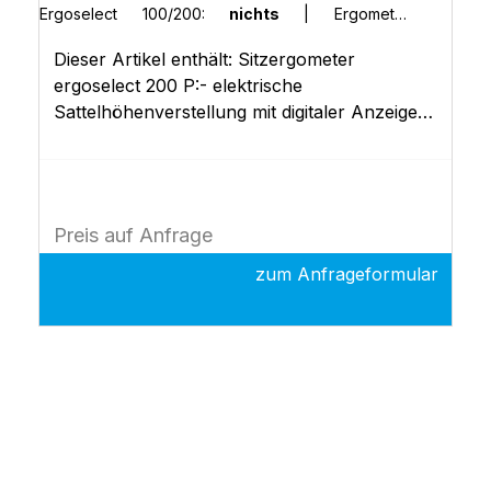
Ergoselect 100/200:
nichts
|
Ergometer-
Abdeckung in Sonderfarbe (RAL) | Ergoselect
Dieser Artikel enthält: Sitzergometer
100/200:
nichts
|
Erweiterte Bedieneinheit (Typ
"K") | Ergoselect 100/200:
nichts
|
POLAR-
ergoselect 200 P:- elektrische
Empfänger | Ergoselect II 200:
nichts
Sattelhöhenverstellung mit digitaler Anzeige-
duale Lenkerverstellung (Neigung und
Höhe)- Steuerkopf P mit 10 frei definierbaren
Ergometrieprogrammen- EKG-Schnittstellen
(RS-232, USB)- Dokumentation
Preis auf Anfrage
zum Anfrageformular