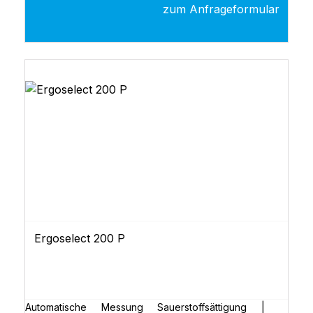
mit Haltebügel-
zum Anfrageformular
StromversorgungDokumentationAnschlusska
bel muss separat bestellt werden!
Ergoselect 200 P
Automatische Messung Sauerstoffsättigung |