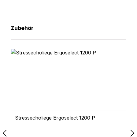
Produktgalerie überspringen
Zubehör
Stressecholiege Ergoselect 1200 P