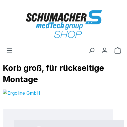
Zum Hauptinhalt springen
Wa
Korb groß, für rückseitige
Montage
Bildergalerie überspringen