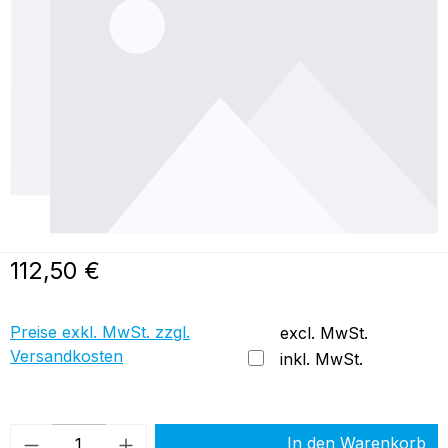
Regulärer Preis:
112,50 €
Preise exkl. MwSt. zzgl.
excl. MwSt.
Versandkosten
inkl. MwSt.
Produkt Anzahl: Gib den gewünschten Wer
In den Warenkorb