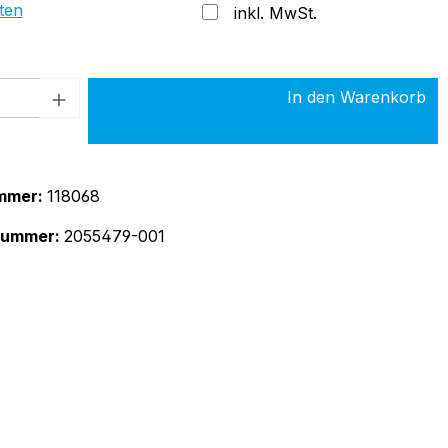
ten
inkl. MwSt.
 Anzahl: Gib den gewünschten Wert ein 
In den Warenkorb
mmer:
118068
rnummer:
2055479-001