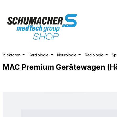
m Hauptinhalt springen
Zur Suche springen
Zur Hauptnavigation springen
Injektoren
Kardiologie
Neurologie
Radiologie
Sp
MAC Premium Gerätewagen (Hö
Bildergalerie überspringen