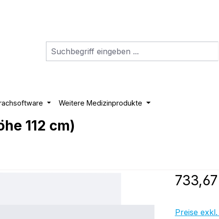
rachsoftware
Weitere Medizinprodukte
he 112 cm)
Regulärer P
733,67
Preise exkl.