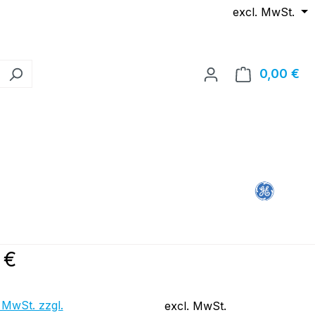
excl. MwSt.
0,00 €
Wa
reis:
 €
 MwSt. zzgl.
excl. MwSt.