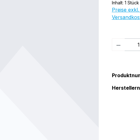
Inhalt:
1 Stück
Preise exkl.
Versandkos
Produkt
Produktnu
Herstelle