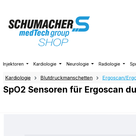
m Hauptinhalt springen
Zur Suche springen
Zur Hauptnavigation springen
Injektoren
Kardiologie
Neurologie
Radiologie
Sp
Kardiologie
Blutdruckmanschetten
Ergoscan/Erg
SpO2 Sensoren für Ergoscan du
Bildergalerie überspringen