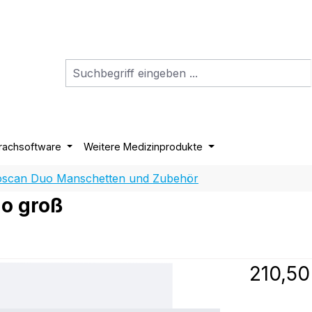
rachsoftware
Weitere Medizinprodukte
oscan Duo Manschetten und Zubehör
o groß
Regulärer P
210,50