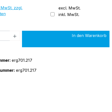
 MwSt. zzgl.
excl. MwSt.
ten
inkl. MwSt.
 Anzahl: Gib den gewünschten Wert ein 
In den Warenkorb
mmer:
erg701.217
rnummer:
erg701.217