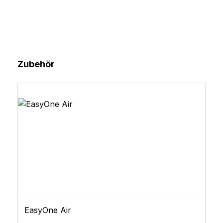
Produktgalerie überspringen
Zubehör
EasyOne Air