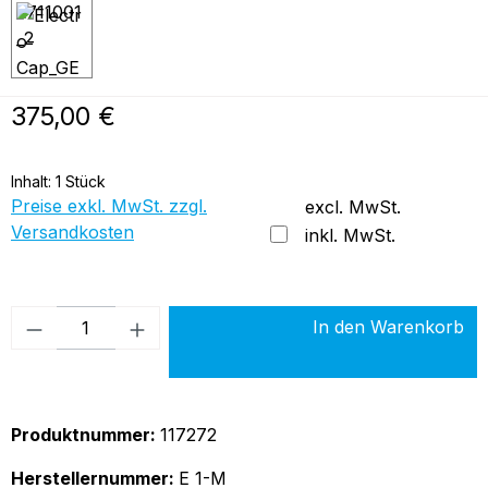
Regulärer Preis:
375,00 €
Inhalt:
1 Stück
Preise exkl. MwSt. zzgl.
excl. MwSt.
Versandkosten
inkl. MwSt.
Produkt Anzahl: Gib den gewünschten Wer
In den Warenkorb
Produktnummer:
117272
Herstellernummer:
E 1-M