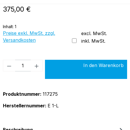
Regulärer Preis:
375,00 €
Inhalt:
1
Preise exkl. MwSt. zzgl.
excl. MwSt.
Versandkosten
inkl. MwSt.
Produkt Anzahl: Gib den gewünschten Wer
In den Warenkorb
Produktnummer:
117275
Herstellernummer:
E 1-L
Beschreibung