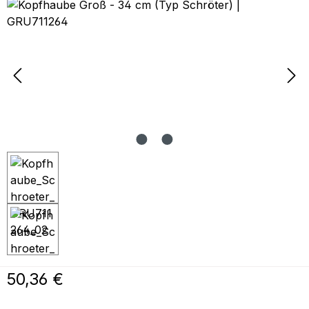
Bildergalerie überspringen
Regulärer Preis:
50,36 €