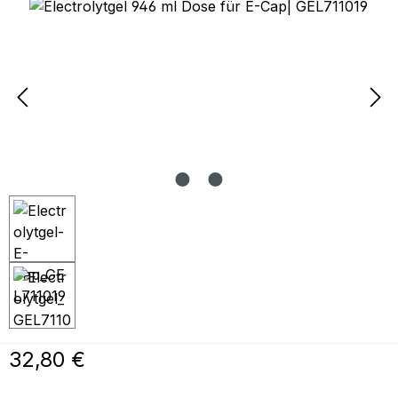
Bildergalerie überspringen
Regulärer Preis:
32,80 €