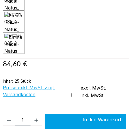
Regulärer Preis:
84,60 €
Inhalt:
25 Stück
Preise exkl. MwSt. zzgl.
excl. MwSt.
Versandkosten
inkl. MwSt.
Produkt Anzahl: Gib den gewünschten Wer
In den Warenkorb