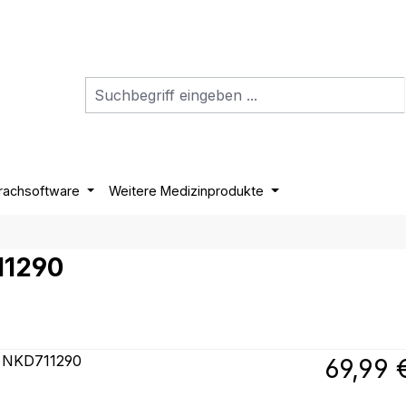
rachsoftware
Weitere Medizinprodukte
11290
Regulärer P
69,99 