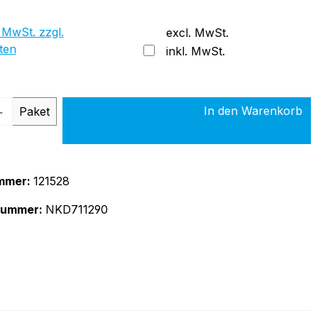
 MwSt. zzgl.
excl. MwSt.
ten
inkl. MwSt.
 Anzahl: Gib den gewünschten Wert ein 
In den Warenkorb
Paket
mmer:
121528
rnummer:
NKD711290