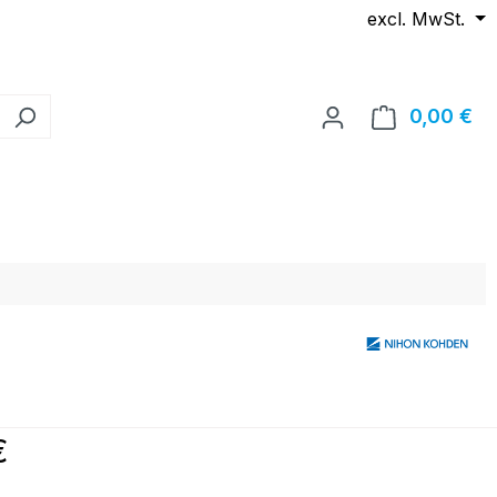
excl. MwSt.
0,00 €
Wa
reis:
€