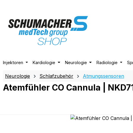
m Hauptinhalt springen
Zur Suche springen
Zur Hauptnavigation springen
Injektoren
Kardiologie
Neurologie
Radiologie
Sp
Neurologie
Schlafzubehör
Atmungssensoren
Atemfühler CO Cannula | NKD7
Bildergalerie überspringen