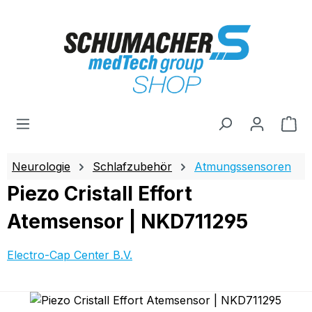
Zum Hauptinhalt springen
Wa
Neurologie
Schlafzubehör
Atmungssensoren
Piezo Cristall Effort
Atemsensor | NKD711295
Electro-Cap Center B.V.
Bildergalerie überspringen