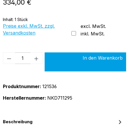
Regulärer Preis:
334,00 €
Inhalt:
1 Stück
Preise exkl. MwSt. zzgl.
excl. MwSt.
Versandkosten
inkl. MwSt.
Produkt Anzahl: Gib den gewünschten Wer
In den Warenkorb
Produktnummer:
121536
Herstellernummer:
NKD711295
Beschreibung