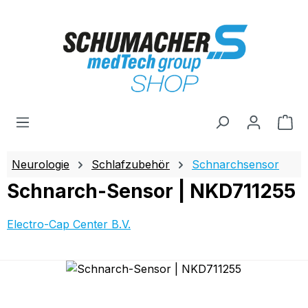
Zum Hauptinhalt springen
Wa
Neurologie
Schlafzubehör
Schnarchsensor
Schnarch-Sensor | NKD711255
Electro-Cap Center B.V.
Bildergalerie überspringen