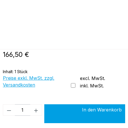
Regulärer Preis:
166,50 €
Inhalt:
1 Stück
Preise exkl. MwSt. zzgl.
excl. MwSt.
Versandkosten
inkl. MwSt.
Produkt Anzahl: Gib den gewünschten Wer
In den Warenkorb