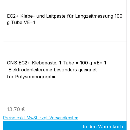
EC2+ Klebe- und Leitpaste für Langzeitmessung 100
g Tube VE=1
CNS EC2+ Klebepaste, 1 Tube = 100 g VE= 1
Elektrodenleitcreme besonders geeignet
für Polysomnographie
Regulärer Preis:
13,70 €
Preise exkl. MwSt. zzgl. Versandkosten
In den Warenkorb