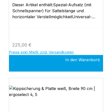
Dieser Artikel enthält:Spezial-Aufsatz (mit
Schnellspanner) für Sattelstange und
horizontaler VerstellmöglichkeitUniversal-
Sattelbefestigung!! Max. Patientengewicht 150
kg !!ohne Sattel auch für Ergoselect 1, 4, 5,
100 p, 150 p, 200 p, optibike basic
Regulärer Preis:
225,00 €
Preise exkl. MwSt. zzgl. Versandkosten
In den Warenkorb