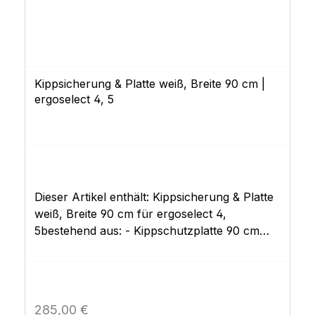
Kippsicherung & Platte weiß, Breite 90 cm |
ergoselect 4, 5
Dieser Artikel enthält: Kippsicherung & Platte
weiß, Breite 90 cm für ergoselect 4,
5bestehend aus: - Kippschutzplatte 90 cm
breit - Montagematerial
Regulärer Preis:
285,00 €