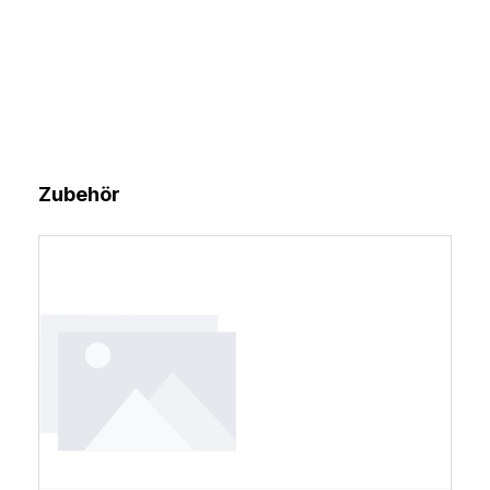
Produktgalerie überspringen
Zubehör