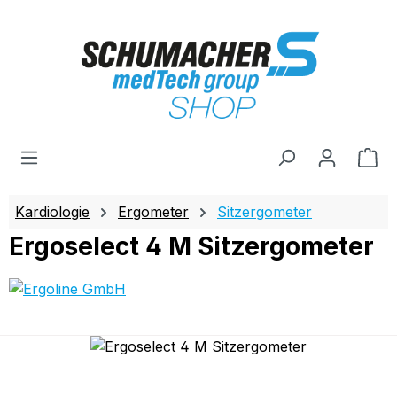
Zum Hauptinhalt springen
Wa
Kardiologie
Ergometer
Sitzergometer
Ergoselect 4 M Sitzergometer
Bildergalerie überspringen