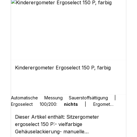
Kinderergometer Ergoselect 150 P, farbig
Automatische Messung Sauerstoffsättigung |
Ergoselect 100/200:
nichts
|
Ergometer-
Abdeckung in Sonderfarbe (RAL) | Ergoselect
Dieser Artikel enthält: Sitzergometer
100/200:
nichts
|
Erweiterte Bedieneinheit (Typ
"K") | Ergoselect 100/200:
nichts
|
POLAR-
ergoselect 150 P:- vielfarbige
Empfänger | Ergoselect II 100/150:
nichts
Gehäuselackierung- manuelle