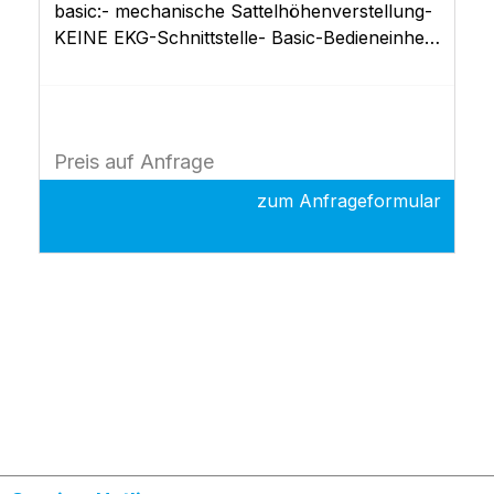
basic:- mechanische Sattelhöhenverstellung-
KEINE EKG-Schnittstelle- Basic-Bedieneinheit
mit Trainingsprogrammen- KEIN
Chipkartenleser- LCD-
DisplayDokumentationKardio-Set (HF-Gurt)
muss separat bestellt werden!
Preis auf Anfrage
zum Anfrageformular