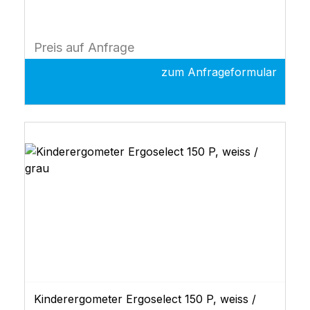
Schnittstelle (RS 232 USB), Dokumentation
Optional auch mit automatischer
Blutdruckmessung oder automatische
Preis auf Anfrage
Sauerstoffsättigung. Gerne unterbreiten wir
Ihnen hierfür ein Angebot.
zum Anfrageformular
Kinderergometer Ergoselect 150 P, weiss /