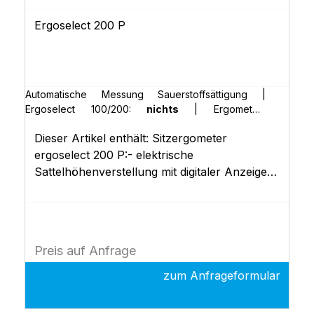
Ergoselect 200 P
Automatische Messung Sauerstoffsättigung |
Ergoselect 100/200:
nichts
|
Ergometer-
Abdeckung in Sonderfarbe (RAL) | Ergoselect
Dieser Artikel enthält: Sitzergometer
100/200:
nichts
|
Erweiterte Bedieneinheit (Typ
"K") | Ergoselect 100/200:
nichts
|
POLAR-
ergoselect 200 P:- elektrische
Empfänger | Ergoselect II 200:
nichts
Sattelhöhenverstellung mit digitaler Anzeige-
duale Lenkerverstellung (Neigung und
Höhe)- Steuerkopf P mit 10 frei definierbaren
Ergometrieprogrammen- EKG-Schnittstellen
(RS-232, USB)- Dokumentation
Preis auf Anfrage
zum Anfrageformular