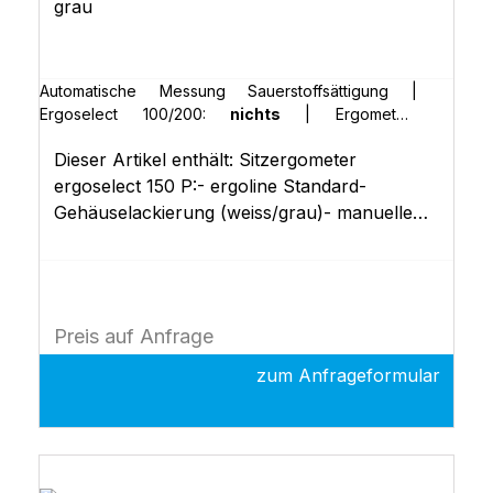
grau
Automatische Messung Sauerstoffsättigung |
Ergoselect 100/200:
nichts
|
Ergometer-
Abdeckung in Sonderfarbe (RAL) | Ergoselect
Dieser Artikel enthält: Sitzergometer
100/200:
nichts
|
Erweiterte Bedieneinheit (Typ
"K") | Ergoselect 100/200:
nichts
|
POLAR-
ergoselect 150 P:- ergoline Standard-
Empfänger | Ergoselect II 100/150:
nichts
Gehäuselackierung (weiss/grau)- manuelle
Sattelhöhenverstellung- duale
Lenkerverstellung (Neigung und Höhe)-
Steuerkopf P mit 10 frei definierbaren
Ergometrieprogrammen- Spezial Lenkerbügel
Preis auf Anfrage
(lang), Kindersattel, verstellbare
Pedalkurbeln- EKG-Schnittstellen (RS-232,
zum Anfrageformular
USB)- Dokumentation