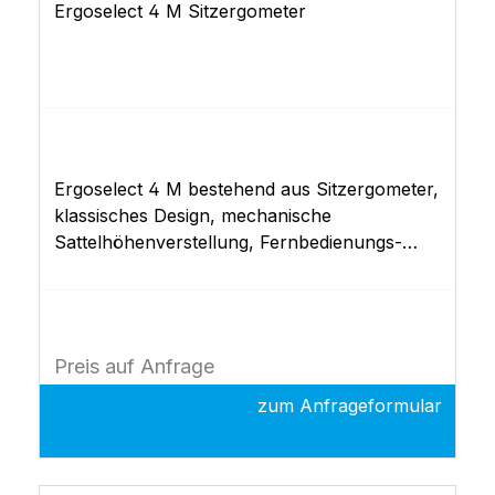
Ergoselect 4 M Sitzergometer
Ergoselect 4 M bestehend aus Sitzergometer,
klassisches Design, mechanische
Sattelhöhenverstellung, Fernbedienungs-
Steuerkopf "M", EKG-Schnittstelle (RS 232
USB), Dokumentation Optional auch mit
automatischer Blutdruckmessung oder
automatische Sauerstoffsättigung. Gerne
Preis auf Anfrage
unterbreiten wir Ihnen hierfür ein Angebot.
zum Anfrageformular