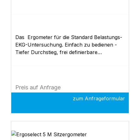
Das Ergometer für die Standard Belastungs-
EKG-Untersuchung. Einfach zu bedienen -
Tiefer Durchstieg, frei definierbare
Ergometrie-Programme und universelle
Schnittstellen zur Verbindung mit allen
handelsüblichen PC-EKGs und EKG-
Schreibern. bestehend aus: Sitzergometer
Preis auf Anfrage
ergoselect 1 Basisgerät Last 6 - 450 Watt
mechanische Sattelhöhenverstellung weiter
zum Anfrageformular
offener Durchstieg Bedieneinheit mit LCD
Display 10 integrierte Ergometrieprogramme (
frei programmierbar) EKG Schnittstelle (RS-
232, USB) manuelle Ergometrie
Dokumentation