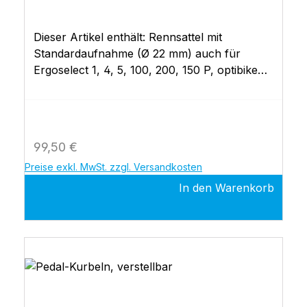
Dieser Artikel enthält: Rennsattel mit
Standardaufnahme (Ø 22 mm) auch für
Ergoselect 1, 4, 5, 100, 200, 150 P, optibike
basic, optibike plus
Regulärer Preis:
99,50 €
Preise exkl. MwSt. zzgl. Versandkosten
In den Warenkorb