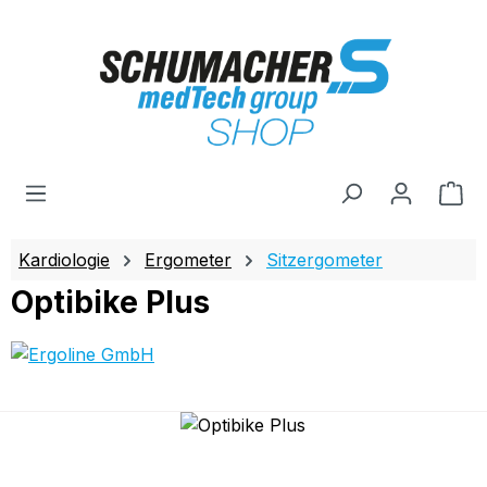
Zum Hauptinhalt springen
Wa
Kardiologie
Ergometer
Sitzergometer
Optibike Plus
Bildergalerie überspringen