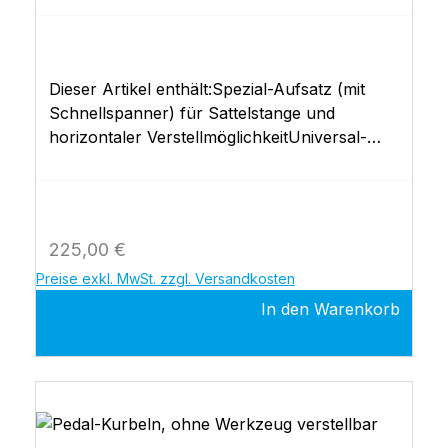
Dieser Artikel enthält:Spezial-Aufsatz (mit
Schnellspanner) für Sattelstange und
horizontaler VerstellmöglichkeitUniversal-
Sattelbefestigung!! Max. Patientengewicht 150
kg !!ohne Sattel auch für Ergoselect 1, 4, 5,
100 p, 150 p, 200 p, optibike basic
Regulärer Preis:
225,00 €
Preise exkl. MwSt. zzgl. Versandkosten
In den Warenkorb