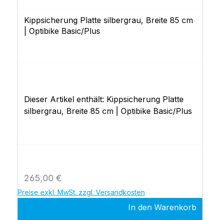
Kippsicherung Platte silbergrau, Breite 85 cm
| Optibike Basic/Plus
Dieser Artikel enthält: Kippsicherung Platte
silbergrau, Breite 85 cm | Optibike Basic/Plus
Regulärer Preis:
265,00 €
Preise exkl. MwSt. zzgl. Versandkosten
In den Warenkorb