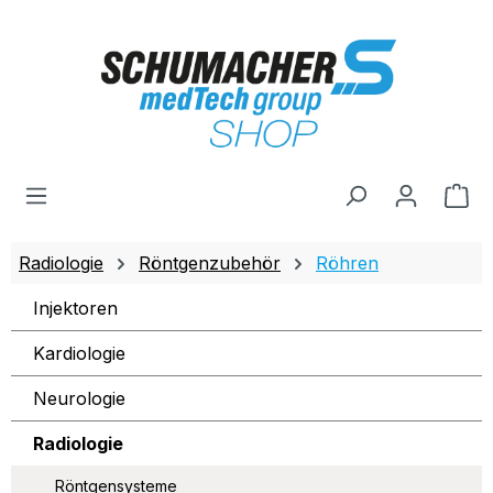
Zum Hauptinhalt springen
Wa
Radiologie
Röntgenzubehör
Röhren
Injektoren
Kardiologie
Neurologie
Radiologie
Röntgensysteme