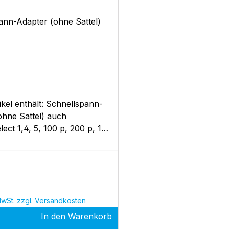
ann-Adapter (ohne Sattel)
ikel enthält: Schnellspann-
ohne Sattel) auch
lect 1,4, 5, 100 p, 200 p, 150
e basic, optibike plus
 Preis:
MwSt. zzgl. Versandkosten
In den Warenkorb