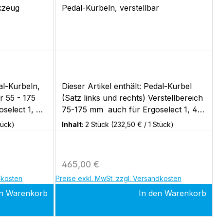
kzeug
Pedal-Kurbeln, verstellbar
dal-Kurbeln,
Dieser Artikel enthält: Pedal-Kurbel
r 55 - 175
(Satz links und rechts) Verstellbereich
select 1, 4,
75-175 mm auch für Ergoselect 1, 4,
plus
5, optibike basic
tück)
Inhalt:
2 Stück
(232,50 € / 1 Stück)
Regulärer Preis:
465,00 €
dkosten
Preise exkl. MwSt. zzgl. Versandkosten
en Warenkorb
In den Warenkorb