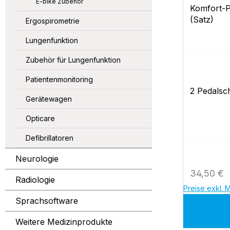
E-bike Zubehör
Komfort-P
(Satz)
Ergospirometrie
Lungenfunktion
Zubehör für Lungenfunktion
Patientenmonitoring
2 Pedalsch
Gerätewagen
Opticare
Defibrillatoren
Neurologie
Regulärer
34,50 €
Radiologie
Preise exkl. 
Sprachsoftware
Weitere Medizinprodukte