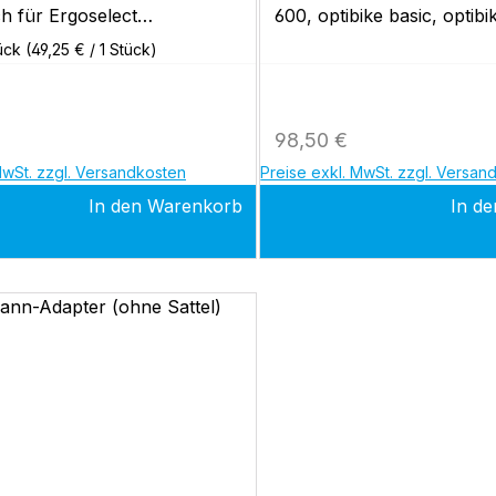
h für Ergoselect
600, optibike basic, optibi
600,4 M,5 M
tück
(49,25 € / 1 Stück)
 Preis:
Regulärer Preis:
98,50 €
MwSt. zzgl. Versandkosten
Preise exkl. MwSt. zzgl. Versan
In den Warenkorb
In d