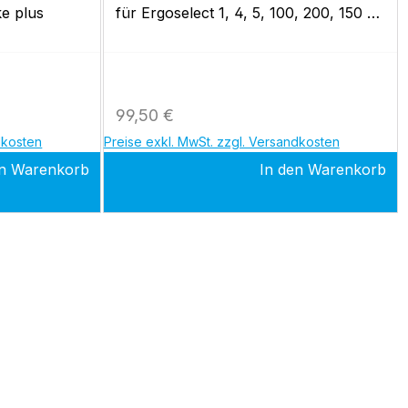
ke plus
für Ergoselect 1, 4, 5, 100, 200, 150 P,
optibike basic, optibike plus
Regulärer Preis:
99,50 €
dkosten
Preise exkl. MwSt. zzgl. Versandkosten
en Warenkorb
In den Warenkorb