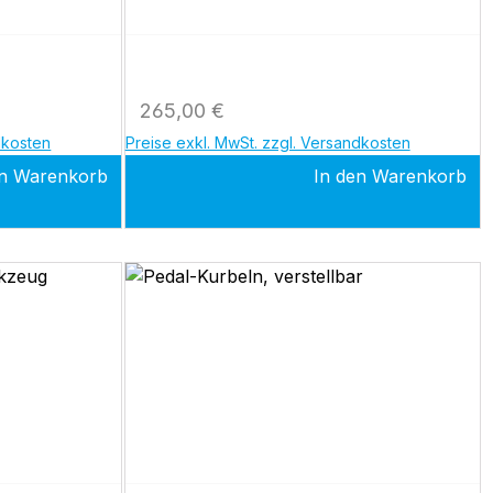
al-
ohne Sattel
5, 100 p, 150
Regulärer Preis:
265,00 €
dkosten
Preise exkl. MwSt. zzgl. Versandkosten
en Warenkorb
In den Warenkorb