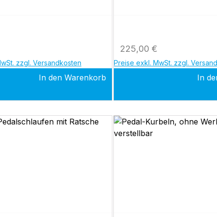
VerstellmöglichkeitUnivers
Sattelbefestigung!! Max.
Patientengewicht 150 kg !!
auch für Ergoselect 1, 4, 
 Preis:
Regulärer Preis:
225,00 €
p, 200 p, optibike basic
MwSt. zzgl. Versandkosten
Preise exkl. MwSt. zzgl. Versan
In den Warenkorb
In d