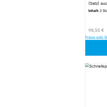
(Satz) auc
100,200,
Inhalt:
2 S
Regulärer
98,50 €
Preise exkl. 