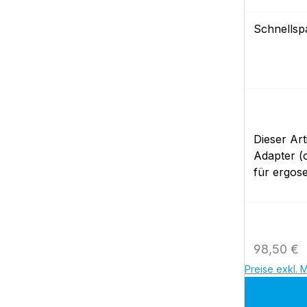
Schnellsp
Dieser Art
Adapter (
für ergose
p, optibik
Regulärer
98,50 €
Preise exkl. 