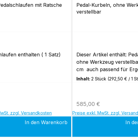
edalschlaufen mit Ratsche
Pedal-Kurbeln, ohne Wer
verstellbar
laufen enthalten ( 1 Satz)
Dieser Artikel enthält: Pe
ohne Werkzeug verstellba
cm auch passend für Ergo
5, optibike basic, optibike 
Inhalt:
2 Stück
(292,50 € / 1 S
 Preis:
Regulärer Preis:
585,00 €
MwSt. zzgl. Versandkosten
Preise exkl. MwSt. zzgl. Versan
In den Warenkorb
In d