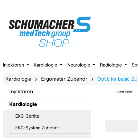
m Hauptinhalt springen
Zur Suche springen
Zur Hauptnavigation springen
Injektoren
Kardiologie
Neurologie
Radiologie
Sp
Kardiologie
Ergometer Zubehör
Optibike basic Z
Injektoren
Hersteller
Kardiologie
EKG-Geräte
EKG-System Zubehör