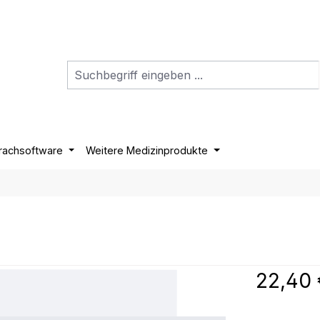
rachsoftware
Weitere Medizinprodukte
m
Regulärer P
22,40 