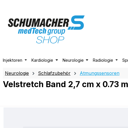
m Hauptinhalt springen
Zur Suche springen
Zur Hauptnavigation springen
Injektoren
Kardiologie
Neurologie
Radiologie
Sp
Neurologie
Schlafzubehör
Atmungssensoren
Velstretch Band 2,7 cm x 0.73 
Bildergalerie überspringen