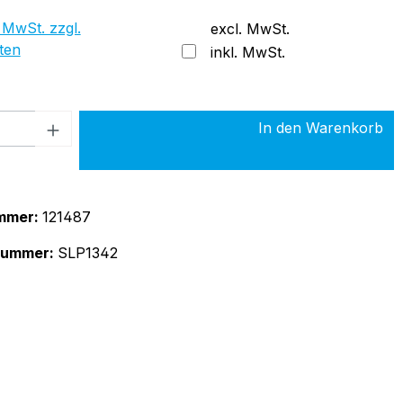
 MwSt. zzgl.
excl. MwSt.
ten
inkl. MwSt.
 Anzahl: Gib den gewünschten Wert ein 
In den Warenkorb
mmer:
121487
rnummer:
SLP1342