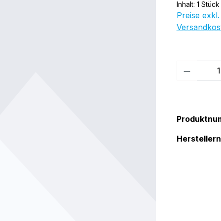
Inhalt:
1 Stück
Preise exkl.
Versandkos
Produkt
Produktnu
Herstelle